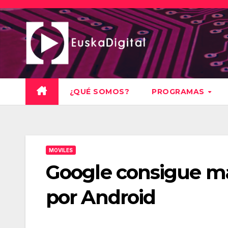
Saltar
al
contenido
¿QUÉ SOMOS?
PROGRAMAS
MOVILES
Google consigue má
por Android