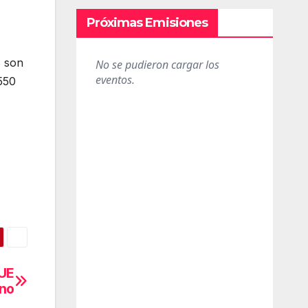
Próximas Emisiones
S son
550
 UE
ano