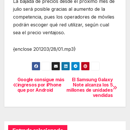
La bajada de precios desde el próximo mes de
julio será posible gracias al aumento de la
competencia, pues los operadores de móviles
podrán escoger qué red utilizar, según cual
sea el precio ventajoso.
{enclose 201203/28/01.mp3}
Google consigue más
El Samsung Galaxy
Navegación
ingresos por iPhone
Note alcanza los 5
que por Android
millones de unidades
de
vendidas
entradas