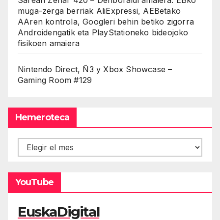
muga-zerga berriak AliExpressi, AEBetako
AAren kontrola, Googleri behin betiko zigorra
Androidengatik eta PlayStationeko bideojoko
fisikoen amaiera
Nintendo Direct, Ñ3 y Xbox Showcase –
Gaming Room #129
Hemeroteca
Hemeroteca
YouTube
EuskaDigital