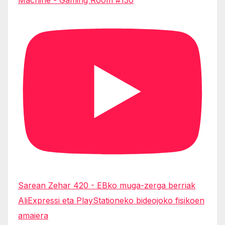
Sarean Zehar 420 - EBko muga-zerga berriak
AliExpressi eta PlayStationeko bideojoko fisikoen
amaiera