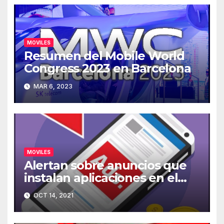
MOVILES
Resumen del Mobile World
Congress 2023 en Barcelona
MAR 6, 2023
MOVILES
Alertan sobre anuncios que
instalan aplicaciones en el
móvil
OCT 14, 2021