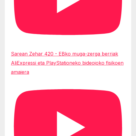
Sarean Zehar 420 - EBko muga-zerga berriak
AliExpressi eta PlayStationeko bideojoko fisikoen
amaiera