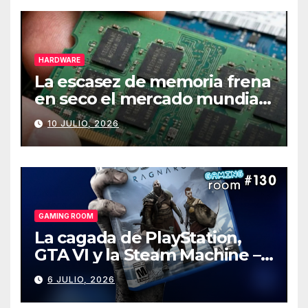
HARDWARE
La escasez de memoria frena
en seco el mercado mundial
de PCs
10 JULIO, 2026
GAMING ROOM
La cagada de PlayStation,
GTA VI y la Steam Machine –
Gaming Room #130
6 JULIO, 2026