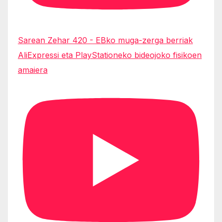
Sarean Zehar 420 - EBko muga-zerga berriak
AliExpressi eta PlayStationeko bideojoko fisikoen
amaiera