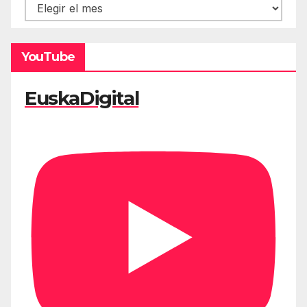
Hemeroteca
YouTube
EuskaDigital