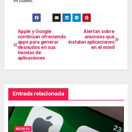
virtuales.
Apple y Google
Alertan sobre
Navegación
continúan ofreciendo
anuncios que
apps para generar
instalan aplicaciones
de
desnudos en sus
en el móvil
tiendas de
entradas
aplicaciones
Entrada relacionada
MOVILES