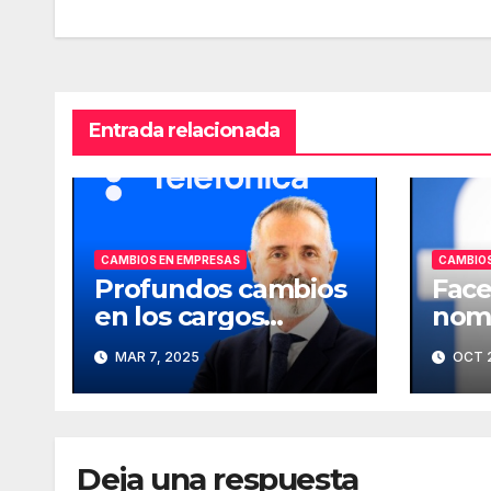
entradas
Entrada relacionada
CAMBIOS EN EMPRESAS
CAMBIOS
Profundos cambios
Face
en los cargos
nomb
directivos de
comp
MAR 7, 2025
OCT 2
Telefónica
Deja una respuesta