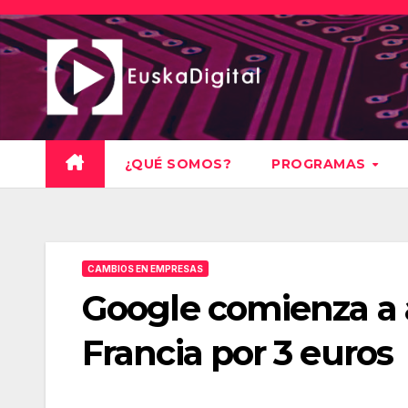
Saltar
al
contenido
¿QUÉ SOMOS?
PROGRAMAS
CAMBIOS EN EMPRESAS
Google comienza a a
Francia por 3 euros