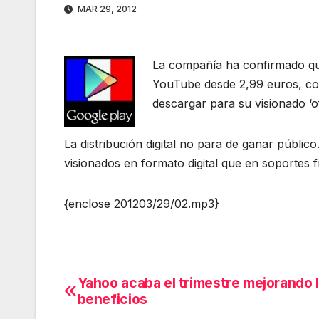
MAR 29, 2012
La compañía ha confirmado que
YouTube desde 2,99 euros, con
descargar para su visionado ‘off
La distribución digital no para de ganar públi
visionados en formato digital que en soportes fí
{enclose 201203/29/02.mp3}
Yahoo acaba el trimestre mejorando 
Navegación
beneficios
de