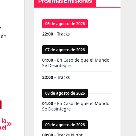
Próximas Emisiones
y
rán
 la
pel