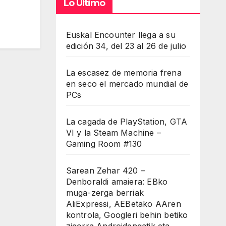
Lo Último
Euskal Encounter llega a su
edición 34, del 23 al 26 de julio
La escasez de memoria frena
en seco el mercado mundial de
PCs
La cagada de PlayStation, GTA
VI y la Steam Machine –
Gaming Room #130
Sarean Zehar 420 –
Denboraldi amaiera: EBko
muga-zerga berriak
AliExpressi, AEBetako AAren
kontrola, Googleri behin betiko
zigorra Androidengatik eta