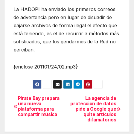
La HADOPI ha enviado los primeros correos
de advertencia pero en lugar de disuadir de
bajarse archivos de forma ilegal el efecto que
está teniendo, es el de recurrir a métodos más
sofisticados, que los gendarmes de la Red no
perciban.
{enclose 201101/24/02.mp3}
Pirate Bay prepara
La agencia de
Navegación
una nueva
protección de datos
plataforma para
pide a Google que
de
compartir música
quite artículos
difamatorios
entradas