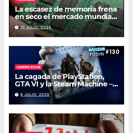
La escasez de memoria frena
en seco el mercado mundial
de PCs
10 JULIO, 2026
GAMING ROOM
La cagada de PlayStation,
GTA VI y la Steam Machine –
Gaming Room #130
6 JULIO, 2026