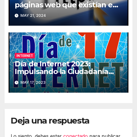
páginas web que existían en
2013 han desaparecido de
MAY 21, 2024
Internet
INTERNET
Día de Internet 2023:
Impulsando la Ciudadanía
Digital
MAY 17, 2023
Deja una respuesta
Lo siento, debes estar
conectado
para publicar