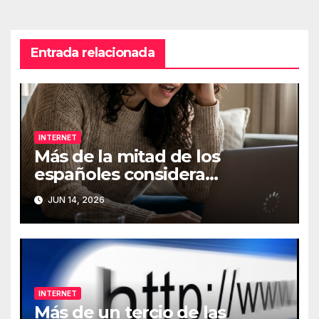
Entrada relacionada
INTERNET
Más de la mitad de los
españoles considera
fundamental la conexión a
JUN 14, 2026
Internet
INTERNET
Más de un tercio de las