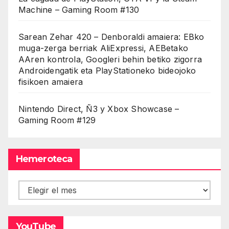
Machine – Gaming Room #130
Sarean Zehar 420 – Denboraldi amaiera: EBko
muga-zerga berriak AliExpressi, AEBetako
AAren kontrola, Googleri behin betiko zigorra
Androidengatik eta PlayStationeko bideojoko
fisikoen amaiera
Nintendo Direct, Ñ3 y Xbox Showcase –
Gaming Room #129
Hemeroteca
Hemeroteca
YouTube