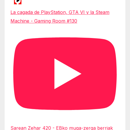
La cagada de PlayStation, GTA VI y la Steam
Machine - Gaming Room #130
Sarean Zehar 420 - EBko muga-zerga berriak