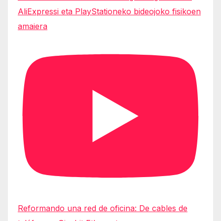
AliExpressi eta PlayStationeko bideojoko fisikoen
amaiera
Reformando una red de oficina: De cables de