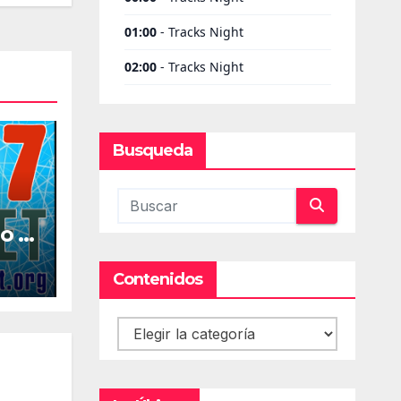
Busqueda
o la
al
Contenidos
Contenidos