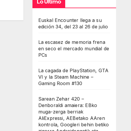
Lo Último
Euskal Encounter llega a su
edición 34, del 23 al 26 de julio
La escasez de memoria frena
en seco el mercado mundial de
PCs
La cagada de PlayStation, GTA
VI y la Steam Machine –
Gaming Room #130
Sarean Zehar 420 –
Denboraldi amaiera: EBko
muga-zerga berriak
AliExpressi, AEBetako AAren
kontrola, Googleri behin betiko
zigorra Androidengatik eta