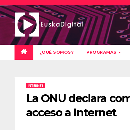
Saltar
al
contenido
¿QUÉ SOMOS?
PROGRAMAS
INTERNET
La ONU declara co
acceso a Internet