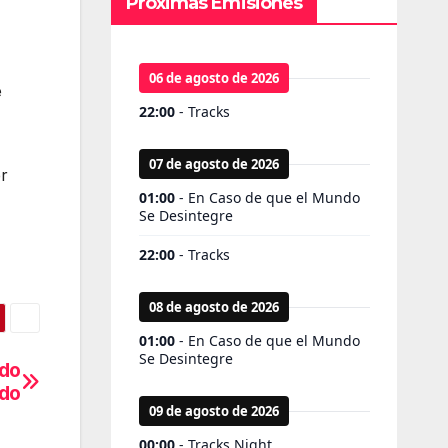
Próximas Emisiones
e
er
odo
do