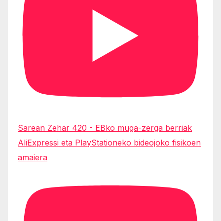
Sarean Zehar 420 - EBko muga-zerga berriak
AliExpressi eta PlayStationeko bideojoko fisikoen
amaiera