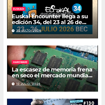
EUSKADI
Euskal Encounter llega a su
edición 34, del 23 al 26 de
julio
22 JULIO, 2026
HARDWARE
La escasez de memoria frena
en seco el mercado mundial
de PCs
10 JULIO, 2026