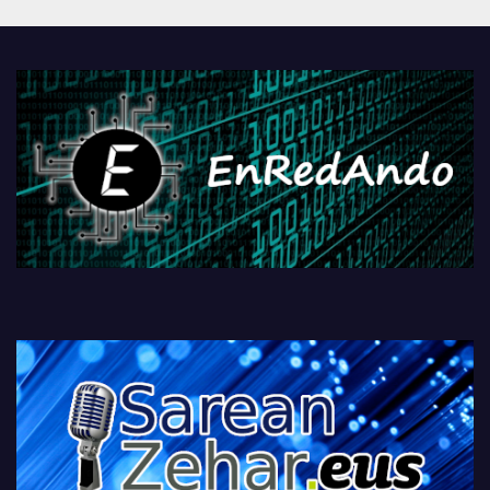
Androidengatik eta
PlayStationeko bideojoko
fisikoen amaiera