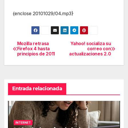
{enclose 20101029/04.mp3}
Mozilla retrasa
Yahoo! socializa su
Navegación
Firefox 4 hasta
correo con
principios de 2011
actualizaciones 2.0
de
entradas
Entrada relacionada
INTERNET