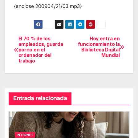
{enclose 200904/21/03.mp3}
El 70 % de los
Hoy entra en
Navegación
empleados, guarda
funcionamiento la
porno en el
Biblioteca Digital
de
ordenador del
Mundial
trabajo
entradas
Entrada relacionada
INTERNET