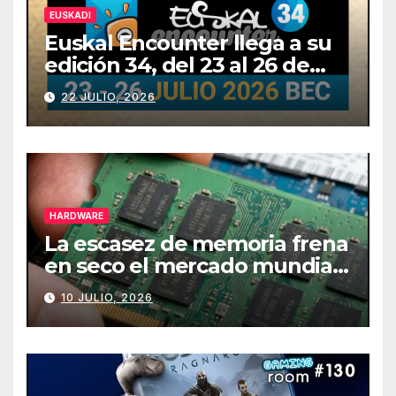
EUSKADI
Euskal Encounter llega a su
edición 34, del 23 al 26 de
julio
22 JULIO, 2026
HARDWARE
La escasez de memoria frena
en seco el mercado mundial
de PCs
10 JULIO, 2026