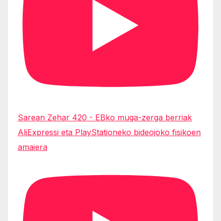
Sarean Zehar 420 - EBko muga-zerga berriak
AliExpressi eta PlayStationeko bideojoko fisikoen
amaiera