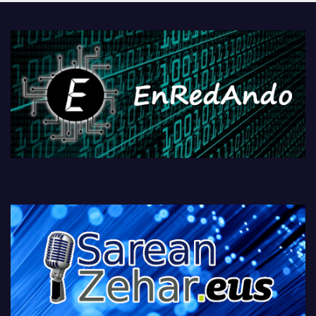
PlayStationeko bideojoko
fisikoen amaiera