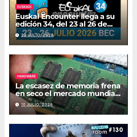
EUSKADI
Euskal Encounter llega a su
edición 34, del 23 al 26 de
julio
22 JULIO, 2026
HARDWARE
La escasez de memoria frena
en seco el mercado mundial
de PCs
10 JULIO, 2026