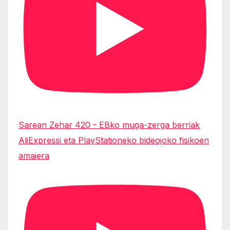
Sarean Zehar 420 - EBko muga-zerga berriak
AliExpressi eta PlayStationeko bideojoko fisikoen
amaiera