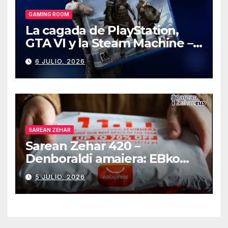
GAMING ROOM
La cagada de PlayStation,
GTA VI y la Steam Machine –
Gaming Room #130
6 JULIO, 2026
SAREAN ZEHAR
Sarean Zehar 420 –
Denboraldi amaiera: EBko
muga-zerga berriak
5 JULIO, 2026
AliExpressi, AEBetako AAren
kontrola, Googleri behin
betiko zigorra
Androidengatik eta