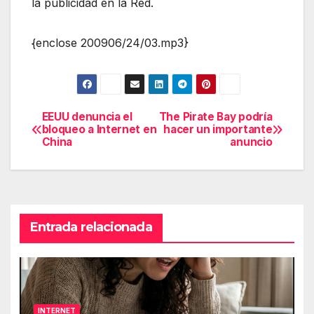
la publicidad en la Red.
{enclose 200906/24/03.mp3}
EEUU denuncia el
The Pirate Bay podría
Navegación
bloqueo a Internet en
hacer un importante
China
anuncio
de
entradas
Entrada relacionada
INTERNET