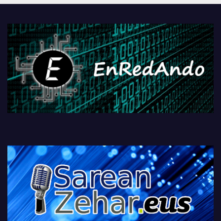
PlayStationeko bideojoko
fisikoen amaiera