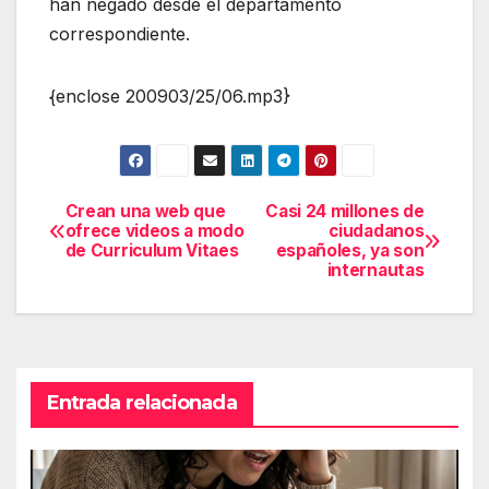
han negado desde el departamento
correspondiente.
{enclose 200903/25/06.mp3}
Crean una web que
Casi 24 millones de
Navegación
ofrece videos a modo
ciudadanos
de Curriculum Vitaes
españoles, ya son
de
internautas
entradas
Entrada relacionada