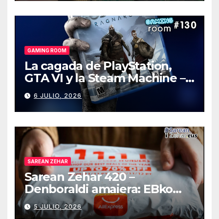
GAMING ROOM
La cagada de PlayStation,
GTA VI y la Steam Machine –
Gaming Room #130
6 JULIO, 2026
SAREAN ZEHAR
Sarean Zehar 420 –
Denboraldi amaiera: EBko
muga-zerga berriak
5 JULIO, 2026
AliExpressi, AEBetako AAren