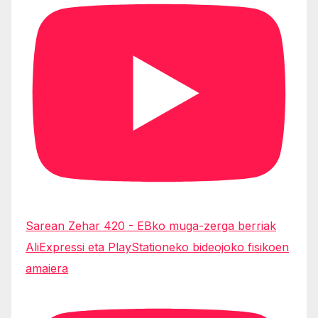
Sarean Zehar 420 - EBko muga-zerga berriak
AliExpressi eta PlayStationeko bideojoko fisikoen
amaiera