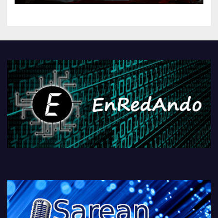
kontrola, Googleri behin
betiko zigorra
Androidengatik eta
PlayStationeko bideojoko
fisikoen amaiera