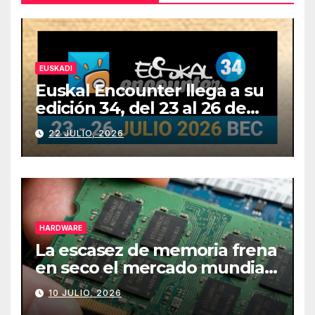
EUSKADI
Euskal Encounter llega a su
edición 34, del 23 al 26 de
julio
22 JULIO, 2026
HARDWARE
La escasez de memoria frena
en seco el mercado mundial
de PCs
10 JULIO, 2026