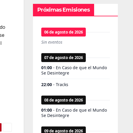
Próximas Emisiones
ado
se
l