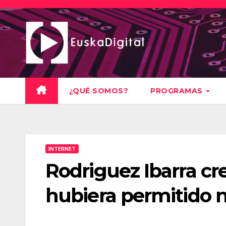
Saltar
al
contenido
¿QUÉ SOMOS?
PROGRAMAS
INTERNET
Rodriguez Ibarra cr
hubiera permitido n