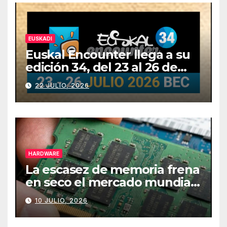
EUSKADI
Euskal Encounter llega a su
edición 34, del 23 al 26 de
julio
22 JULIO, 2026
HARDWARE
La escasez de memoria frena
en seco el mercado mundial
de PCs
10 JULIO, 2026