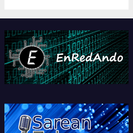
betiko zigorra
Androidengatik eta
PlayStationeko bideojoko
fisikoen amaiera