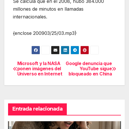
Se calcula que en el 2008, hubo 384.000
millones de minutos en llamadas
internacionales.
{enclose 200903/25/03.mp3}
Microsoft y la NASA
Google denuncia que
Navegación
ponen imágenes del
YouTube sigue
Universo en Internet
bloqueado en China
de
entradas
Entrada relacionada