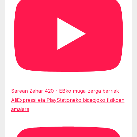
Sarean Zehar 420 - EBko muga-zerga berriak
AliExpressi eta PlayStationeko bideojoko fisikoen
amaiera