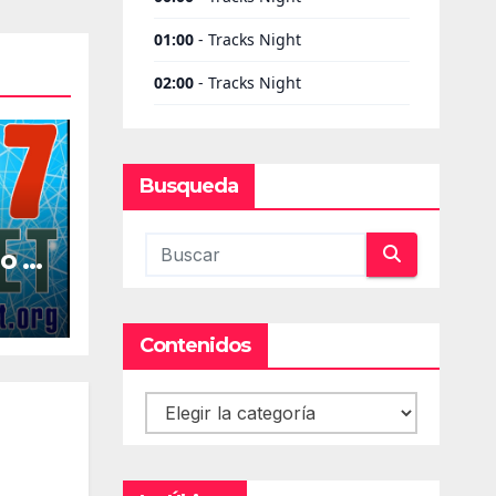
Busqueda
o la
al
Contenidos
Contenidos