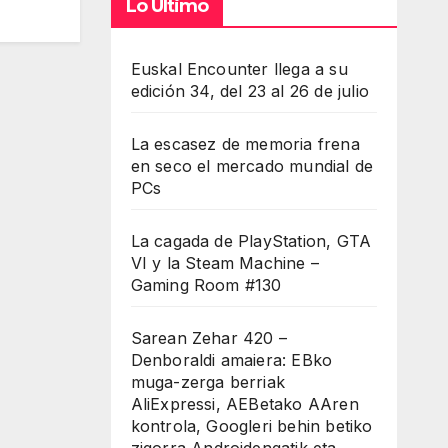
Lo Último
Euskal Encounter llega a su
edición 34, del 23 al 26 de julio
La escasez de memoria frena
en seco el mercado mundial de
PCs
La cagada de PlayStation, GTA
VI y la Steam Machine –
Gaming Room #130
Sarean Zehar 420 –
Denboraldi amaiera: EBko
muga-zerga berriak
AliExpressi, AEBetako AAren
kontrola, Googleri behin betiko
zigorra Androidengatik eta