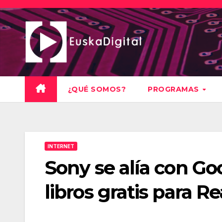
Saltar
al
contenido
¿QUÉ SOMOS?
PROGRAMAS
INTERNET
Sony se alía con Go
libros gratis para R