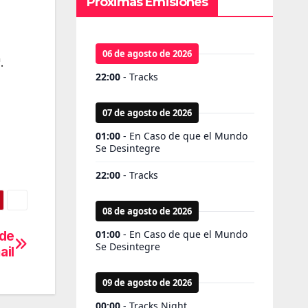
Próximas Emisiones
.
 de
ail