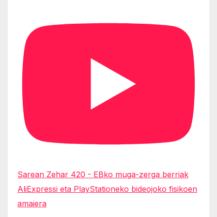
Sarean Zehar 420 - EBko muga-zerga berriak
AliExpressi eta PlayStationeko bideojoko fisikoen
amaiera