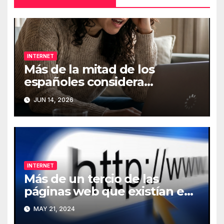
INTERNET
Más de la mitad de los
españoles considera
fundamental la conexión a
JUN 14, 2026
Internet
INTERNET
Más de un tercio de las
páginas web que existían en
2013 han desaparecido de
MAY 21, 2024
Internet