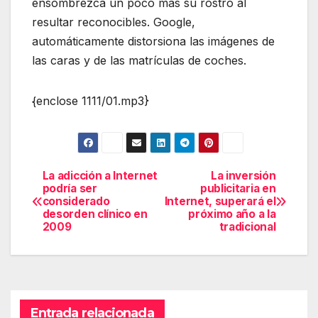
ensombrezca un poco más su rostro al
resultar reconocibles. Google,
automáticamente distorsiona las imágenes de
las caras y de las matrículas de coches.
{enclose 1111/01.mp3}
La adicción a Internet
La inversión
Navegación
podría ser
publicitaria en
considerado
Internet, superará el
de
desorden clínico en
próximo año a la
2009
tradicional
entradas
Entrada relacionada