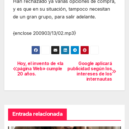
Han rechazado ya varias opciones de compra,
y es que en su situación, tampoco necesitan
de un gran grupo, para salir adelante.
{enclose 200903/13/02.mp3}
Hoy, el invento de «la
Google aplicará
Navegación
página Web» cumple
publicidad según los
20 años.
intereses de los
de
internautas
entradas
Entrada relacionada