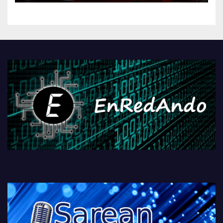
kontrola, Googleri behin
betiko zigorra
Androidengatik eta
PlayStationeko bideojoko
fisikoen amaiera