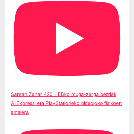
Sarean Zehar 420 - EBko muga-zerga berriak
AliExpressi eta PlayStationeko bideojoko fisikoen
amaiera