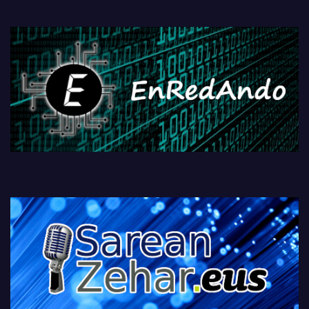
PlayStationeko bideojoko
fisikoen amaiera