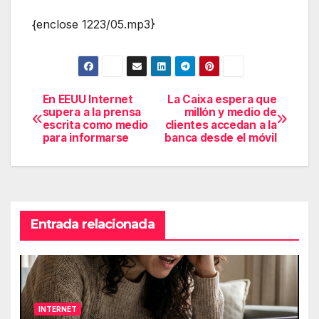
{enclose 1223/05.mp3}
En EEUU Internet
La Caixa espera que
Navegación
supera a la prensa
millón y medio de
escrita como medio
clientes accedan a la
de
para informarse
banca desde el móvil
entradas
Entrada relacionada
INTERNET