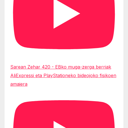
Sarean Zehar 420 - EBko muga-zerga berriak
AliExpressi eta PlayStationeko bideojoko fisikoen
amaiera