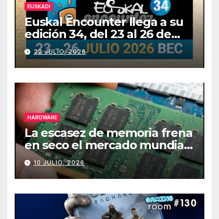
EUSKADI
Euskal Encounter llega a su
edición 34, del 23 al 26 de
julio
22 JULIO, 2026
HARDWARE
La escasez de memoria frena
en seco el mercado mundial
de PCs
10 JULIO, 2026