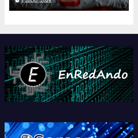
5 JULIO, 2026
AliExpressi, AEBetako AAren
kontrola, Googleri behin
betiko zigorra
Androidengatik eta
PlayStationeko bideojoko
fisikoen amaiera