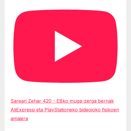
Sarean Zehar 420 - EBko muga-zerga berriak
AliExpressi eta PlayStationeko bideojoko fisikoen
amaiera