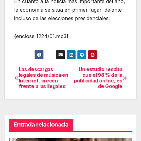
En cuanto a la noticia mas importante del año,
la economía se situa en primer lugar, delante
incluso de las elecciones presidenciales.
{enclose 1224/01.mp3}
Las descargas
Un estudio resalta
Navegación
legales de música en
que el 98 % de la
Internet, crecen
publicidad online, es
de
frente a las ilegales
de Google
entradas
Entrada relacionada