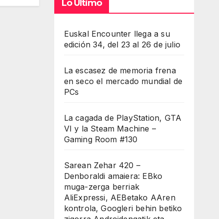
Lo Último
Euskal Encounter llega a su
edición 34, del 23 al 26 de julio
La escasez de memoria frena
en seco el mercado mundial de
PCs
La cagada de PlayStation, GTA
VI y la Steam Machine –
Gaming Room #130
Sarean Zehar 420 –
Denboraldi amaiera: EBko
muga-zerga berriak
AliExpressi, AEBetako AAren
kontrola, Googleri behin betiko
zigorra Androidengatik eta