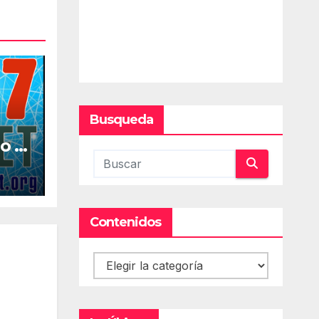
Busqueda
o la
al
Contenidos
Contenidos