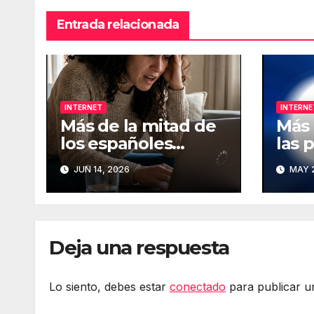
Entrada relacionada
INTERNET
INTERNE
Más de la mitad de
Más 
los españoles
las 
considera
que 
JUN 14, 2026
MAY 2
fundamental la
han 
conexión a Internet
de I
Deja una respuesta
Lo siento, debes estar
conectado
para publicar u