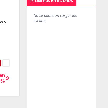
Próximas Emisiones
os y
 en
20%