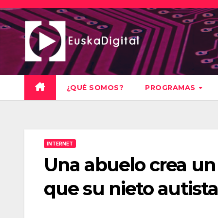
Saltar
al
contenido
¿QUÉ SOMOS?
PROGRAMAS
INTERNET
Una abuelo crea un
que su nieto autist