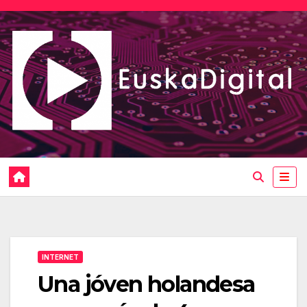
Saltar
al
contenido
INTERNET
Una jóven holandesa