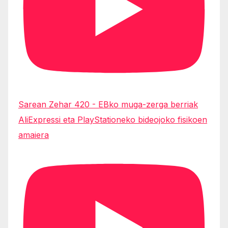
Sarean Zehar 420 - EBko muga-zerga berriak
AliExpressi eta PlayStationeko bideojoko fisikoen
amaiera