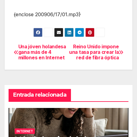
{enclose 200906/17/01.mp3}
Una jóven holandesa
Reino Unido impone
Navegación
gana más de 4
una tasa para crear la
millones en Internet
red de fibra óptica
de
entradas
Entrada relacionada
INTERNET