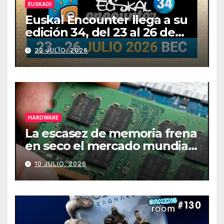
EUSKADI
Euskal Encounter llega a su
edición 34, del 23 al 26 de
julio
22 JULIO, 2026
HARDWARE
La escasez de memoria frena
en seco el mercado mundial
de PCs
10 JULIO, 2026