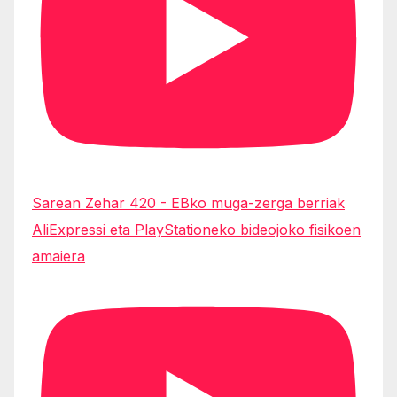
Sarean Zehar 420 - EBko muga-zerga berriak
AliExpressi eta PlayStationeko bideojoko fisikoen
amaiera