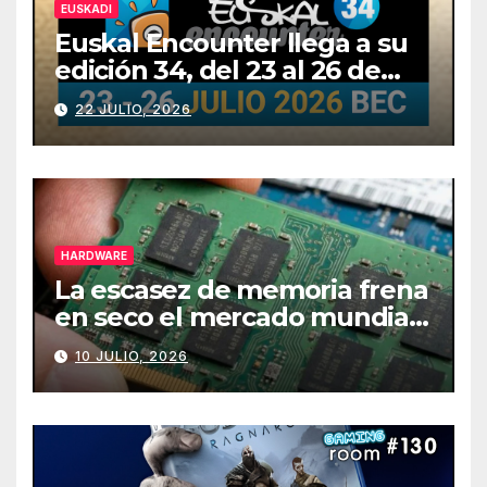
EUSKADI
Euskal Encounter llega a su
edición 34, del 23 al 26 de
julio
22 JULIO, 2026
HARDWARE
La escasez de memoria frena
en seco el mercado mundial
de PCs
10 JULIO, 2026