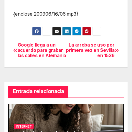
{enclose 200906/16/06.mp3}
Google llega a un
La arroba se uso por
Navegación
acuerdo para grabar
primera vez en Sevilla
las calles en Alemania
en 1536
de
entradas
Entrada relacionada
INTERNET