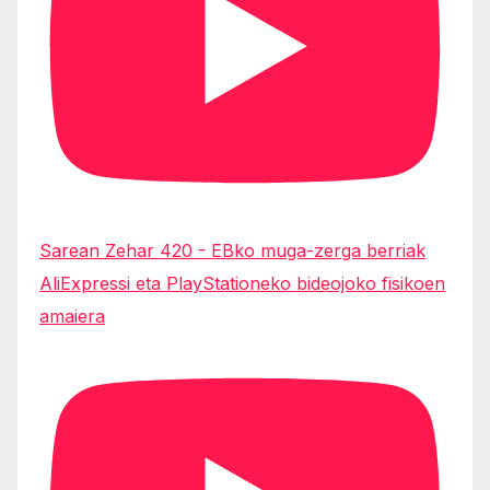
Sarean Zehar 420 - EBko muga-zerga berriak
AliExpressi eta PlayStationeko bideojoko fisikoen
amaiera