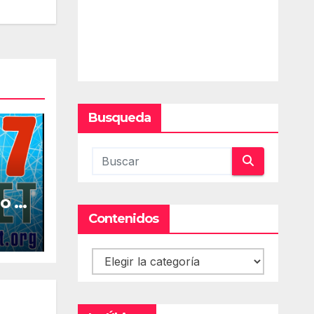
Busqueda
o la
al
Contenidos
Contenidos