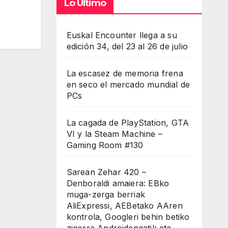
Lo Último
Euskal Encounter llega a su
edición 34, del 23 al 26 de julio
La escasez de memoria frena
en seco el mercado mundial de
PCs
La cagada de PlayStation, GTA
VI y la Steam Machine –
Gaming Room #130
Sarean Zehar 420 –
Denboraldi amaiera: EBko
muga-zerga berriak
AliExpressi, AEBetako AAren
kontrola, Googleri behin betiko
zigorra Androidengatik eta