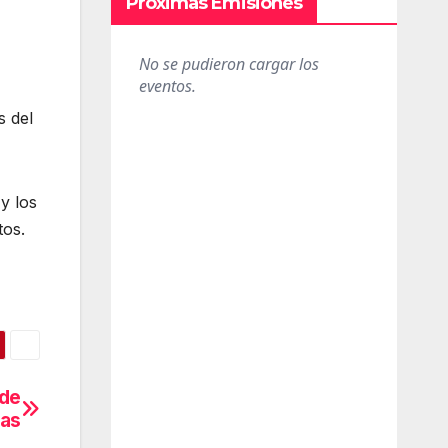
Próximas Emisiones
s del
y los
tos.
 de
as