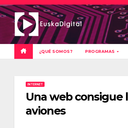
Saltar
al
contenido
¿QUÉ SOMOS?
PROGRAMAS
INTERNET
Una web consigue lo
aviones