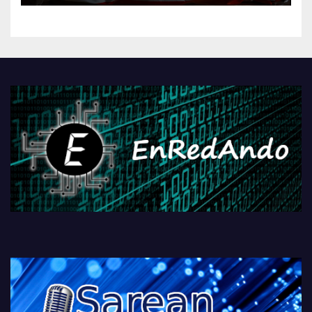
kontrola, Googleri behin
betiko zigorra
Androidengatik eta
PlayStationeko bideojoko
fisikoen amaiera