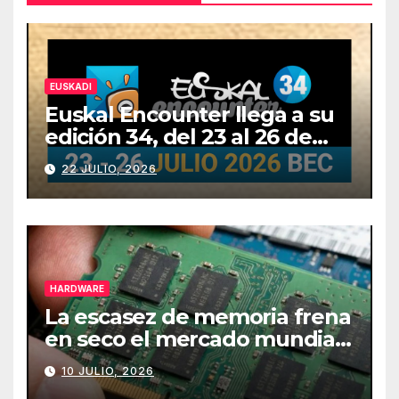
EUSKADI
Euskal Encounter llega a su
edición 34, del 23 al 26 de
julio
22 JULIO, 2026
HARDWARE
La escasez de memoria frena
en seco el mercado mundial
de PCs
10 JULIO, 2026