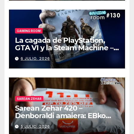
GAMING ROOM
La cagada de PlayStation,
GTA VI y la Steam Machine –
Gaming Room #130
6 JULIO, 2026
SAREAN ZEHAR
Sarean Zehar 420 –
Denboraldi amaiera: EBko
muga-zerga berriak
5 JULIO, 2026
AliExpressi, AEBetako AAren