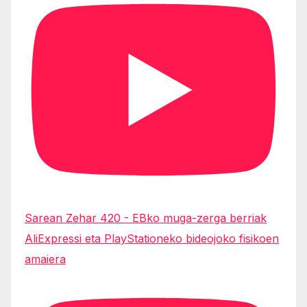
Sarean Zehar 420 - EBko muga-zerga berriak
AliExpressi eta PlayStationeko bideojoko fisikoen
amaiera