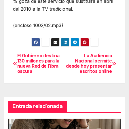
% goza de éste servicio que sustituirá en abril
del 2010 a la TV tradicional.
{enclose 1002/02.mp3}
El Gobierno destina
La Audiencia
Navegación
130 millones para la
Nacional permite
nueva Red de Fibra
desde hoy presentar
de
oscura
escritos online
entradas
Entrada relacionada