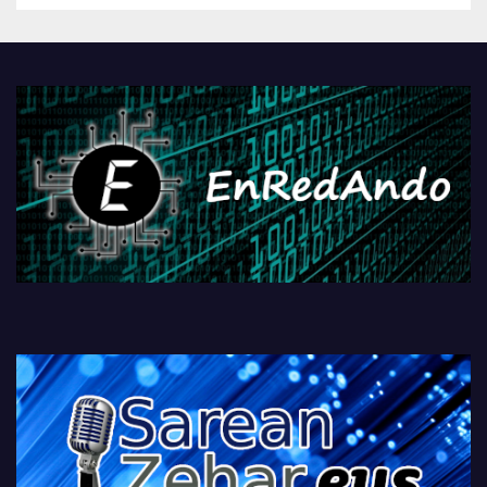
Androidengatik eta
PlayStationeko bideojoko
fisikoen amaiera