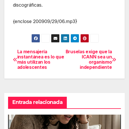
discográficas.
{enclose 200909/29/06.mp3}
La mensajería
Bruselas exige que la
Navegación
instantánea es lo que
ICANN sea un
más utilizan los
organismo
de
adolescentes
independiente
entradas
Entrada relacionada