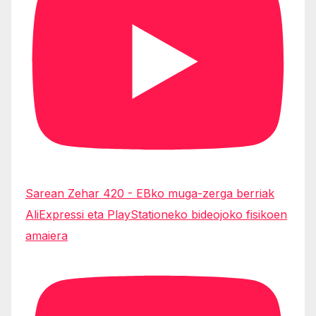
Sarean Zehar 420 - EBko muga-zerga berriak
AliExpressi eta PlayStationeko bideojoko fisikoen
amaiera