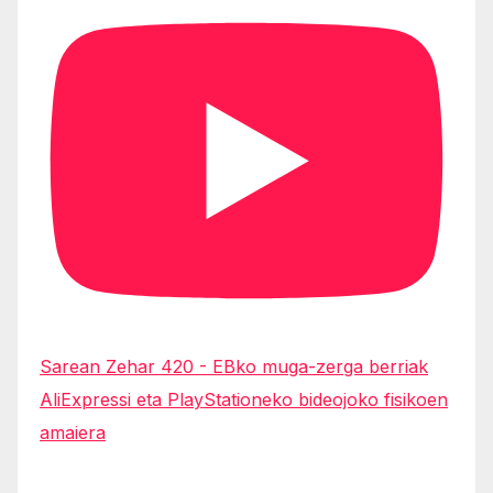
Sarean Zehar 420 - EBko muga-zerga berriak
AliExpressi eta PlayStationeko bideojoko fisikoen
amaiera