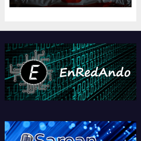
AliExpressi, AEBetako AAren
kontrola, Googleri behin
betiko zigorra
Androidengatik eta
PlayStationeko bideojoko
fisikoen amaiera