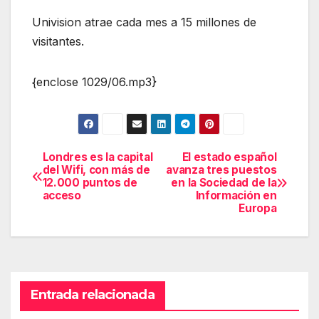
Univision atrae cada mes a 15 millones de
visitantes.
{enclose 1029/06.mp3}
Londres es la capital
El estado español
Navegación
del Wifi, con más de
avanza tres puestos
12.000 puntos de
en la Sociedad de la
de
acceso
Información en
Europa
entradas
Entrada relacionada