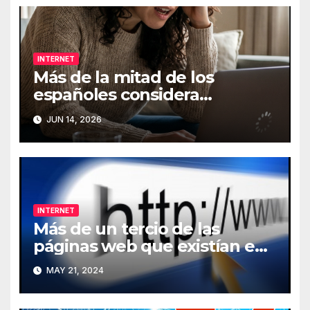
INTERNET
Más de la mitad de los
españoles considera
fundamental la conexión a
JUN 14, 2026
Internet
INTERNET
Más de un tercio de las
páginas web que existían en
2013 han desaparecido de
MAY 21, 2024
Internet