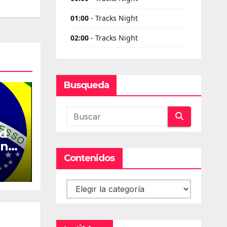
Busqueda
ed
en
Contenidos
Contenidos