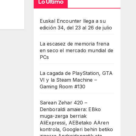
Lo Último
Euskal Encounter llega a su
edición 34, del 23 al 26 de julio
La escasez de memoria frena
en seco el mercado mundial de
PCs
La cagada de PlayStation, GTA
VI y la Steam Machine –
Gaming Room #130
Sarean Zehar 420 –
Denboraldi amaiera: EBko
muga-zerga berriak
AliExpressi, AEBetako AAren
kontrola, Googleri behin betiko
zigorra Androidengatik eta