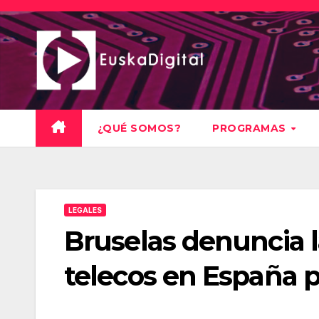
Saltar
al
contenido
¿QUÉ SOMOS?
PROGRAMAS
LEGALES
Bruselas denuncia l
telecos en España p