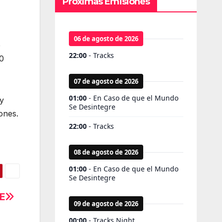
Próximas Emisiones
e
0
 y
ones.
OE