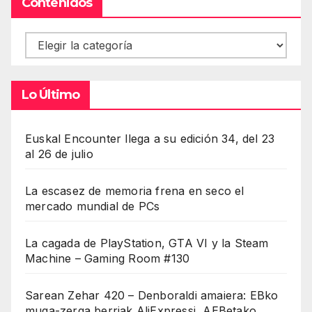
Contenidos
Contenidos
Lo Último
Euskal Encounter llega a su edición 34, del 23
al 26 de julio
La escasez de memoria frena en seco el
mercado mundial de PCs
La cagada de PlayStation, GTA VI y la Steam
Machine – Gaming Room #130
Sarean Zehar 420 – Denboraldi amaiera: EBko
muga-zerga berriak AliExpressi, AEBetako