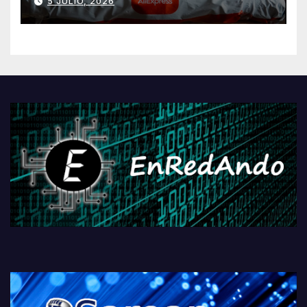
5 JULIO, 2026
AliExpressi, AEBetako AAren
kontrola, Googleri behin
betiko zigorra
Androidengatik eta
PlayStationeko bideojoko
fisikoen amaiera