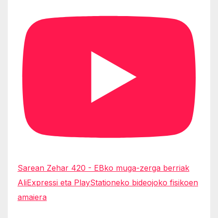
Sarean Zehar 420 - EBko muga-zerga berriak
AliExpressi eta PlayStationeko bideojoko fisikoen
amaiera