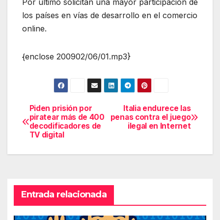
Por último solicitan una mayor participación de
los países en vías de desarrollo en el comercio
online.
{enclose 200902/06/01.mp3}
Piden prisión por
Italia endurece las
Navegación
piratear más de 400
penas contra el juego
decodificadores de
ilegal en Internet
de
TV digital
entradas
Entrada relacionada