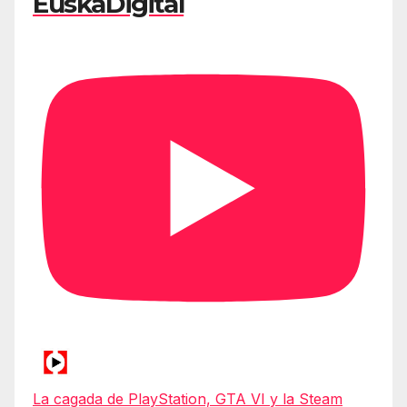
EuskaDigital
La cagada de PlayStation, GTA VI y la Steam