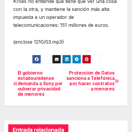
Kroes no entiende que tiene que ver una cosa
con la otra, y mantiene la sanción más alta
impuesta a un operador de
telecomunicaciones: 151 millones de euros.
{enclose 1210/03.mp3}
El gobierno
Protección de Datos
Navegación
estadounidense
sanciona a Telefónica
demanda a Sony por
por hacer contratos
de
vulnerar privacidad
a menores
de menores
entradas
Entrada relacionada