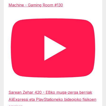
Machine - Gaming Room #130
Sarean Zehar 420 - EBko muga-zerga berriak
AliExpressi eta PlayStationeko bideojoko fisikoen