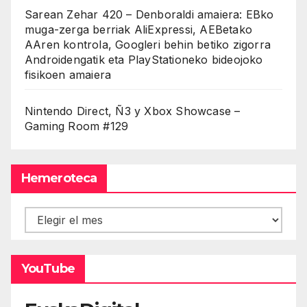
Sarean Zehar 420 – Denboraldi amaiera: EBko
muga-zerga berriak AliExpressi, AEBetako
AAren kontrola, Googleri behin betiko zigorra
Androidengatik eta PlayStationeko bideojoko
fisikoen amaiera
Nintendo Direct, Ñ3 y Xbox Showcase –
Gaming Room #129
Hemeroteca
Hemeroteca
YouTube