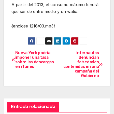
A partir del 2013, el consumo máximo tendrá
que ser de entre medio y un watio.
{enclose 1218/03.mp3}
Nueva York podría
Internautas
Navegación
imponer una tasa
denuncian
sobre las descargas
falsedades
de
en iTunes
contenidas en una
campaña del
entradas
Gobierno
Entrada relacionada