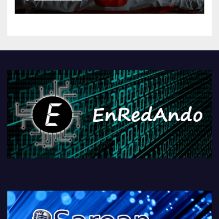
AliExpressi, AEBetako AAren
kontrola, Googleri behin
betiko zigorra
Androidengatik eta
PlayStationeko bideojoko
fisikoen amaiera