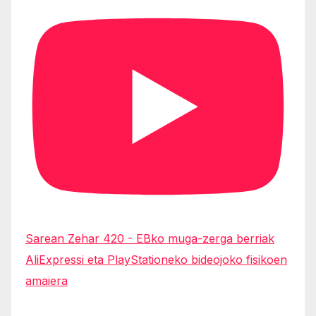
Sarean Zehar 420 - EBko muga-zerga berriak
AliExpressi eta PlayStationeko bideojoko fisikoen
amaiera