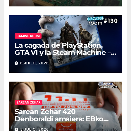
GAMING ROOM
La cagada de PlayStation,
GTA VI y la Steam Machine –
Gaming Room #130
6 JULIO, 2026
SAREAN ZEHAR
Sarean Zehar 420 –
Denboraldi amaiera: EBko
muga-zerga berriak
5 JULIO, 2026