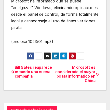
Microsoft ha informado que se puede
"adelgazar" Windows, eliminando aplicaciones
desde el panel de control, de forma totalmente
legal y desaconseja el uso de éstas versiones
pirata.
{enclose 1023/01.mp3}
Bill Gates reaparece
Microsoft es
Navegación
creando una nueva
considerado el mayor
compañía
pirata informático en
de
China
entradas