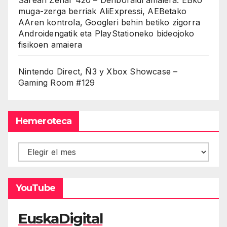
muga-zerga berriak AliExpressi, AEBetako
AAren kontrola, Googleri behin betiko zigorra
Androidengatik eta PlayStationeko bideojoko
fisikoen amaiera
Nintendo Direct, Ñ3 y Xbox Showcase –
Gaming Room #129
Hemeroteca
Hemeroteca
YouTube
EuskaDigital