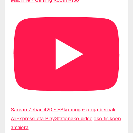
Sarean Zehar 420 - EBko muga-zerga berriak
AliExpressi eta PlayStationeko bideojoko fisikoen
amaiera