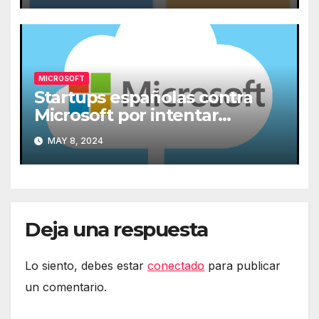
MICROSOFT
Startups españolas contra
Microsoft por intentar
expulsarlas de la nube
MAY 8, 2024
Deja una respuesta
Lo siento, debes estar
conectado
para publicar
un comentario.