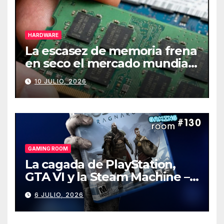
HARDWARE
La escasez de memoria frena
en seco el mercado mundial
de PCs
10 JULIO, 2026
GAMING ROOM
La cagada de PlayStation,
GTA VI y la Steam Machine –
Gaming Room #130
6 JULIO, 2026