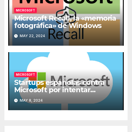
MICROSOFT
Microsoft Recall, la «memoria
fotográfica» de Windows
MAY 22, 2024
MICROSOFT
Startups españolas contra
Microsoft por intentar
expulsarlas de la nube
MAY 8, 2024