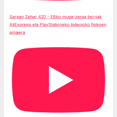
Sarean Zehar 420 - EBko muga-zerga berriak
AliExpressi eta PlayStationeko bideojoko fisikoen
amaiera