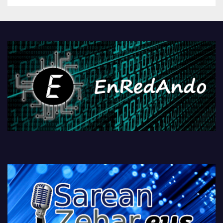
Androidengatik eta
PlayStationeko bideojoko
fisikoen amaiera