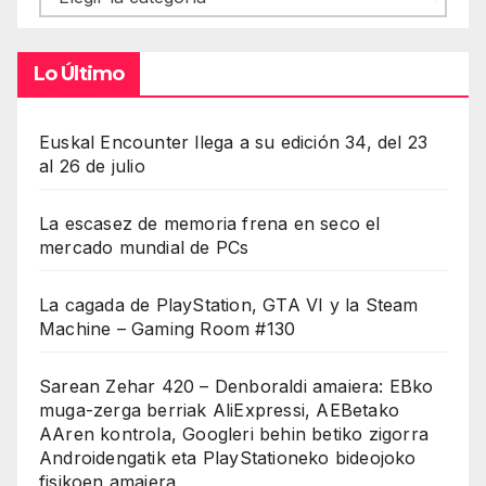
Lo Último
Euskal Encounter llega a su edición 34, del 23
al 26 de julio
La escasez de memoria frena en seco el
mercado mundial de PCs
La cagada de PlayStation, GTA VI y la Steam
Machine – Gaming Room #130
Sarean Zehar 420 – Denboraldi amaiera: EBko
muga-zerga berriak AliExpressi, AEBetako
AAren kontrola, Googleri behin betiko zigorra
Androidengatik eta PlayStationeko bideojoko
fisikoen amaiera