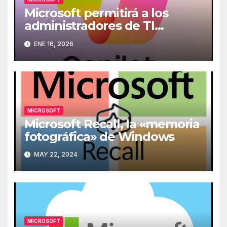
Microsoft permitirá a los
administradores de TI
desinstalar Copilot de los
ENE 16, 2026
ordenadores
MICROSOFT
Microsoft Recall, la «memoria
fotográfica» de Windows
MAY 22, 2024
MICROSOFT