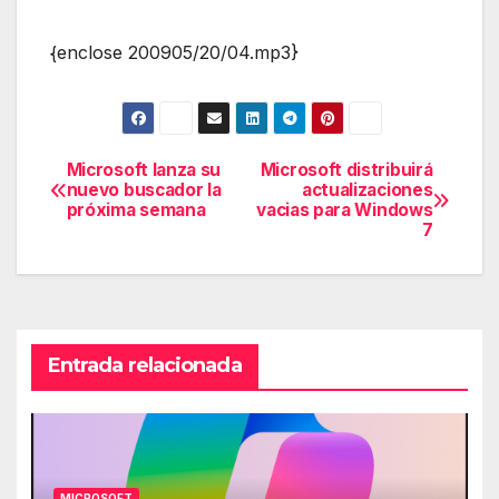
{enclose 200905/20/04.mp3}
Microsoft lanza su
Microsoft distribuirá
Navegación
nuevo buscador la
actualizaciones
próxima semana
vacias para Windows
de
7
entradas
Entrada relacionada
MICROSOFT