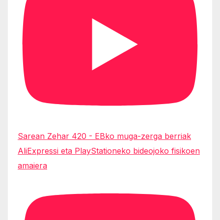
Sarean Zehar 420 - EBko muga-zerga berriak
AliExpressi eta PlayStationeko bideojoko fisikoen
amaiera