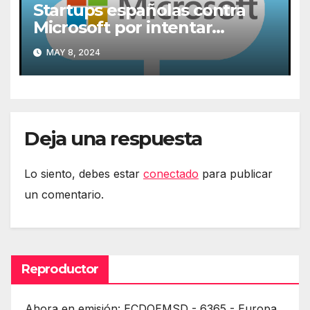
Startups españolas contra
Microsoft por intentar
expulsarlas de la nube
MAY 8, 2024
Deja una respuesta
Lo siento, debes estar
conectado
para publicar
un comentario.
Reproductor
Ahora en emisión: ECDQEMSD - 6365 - Europa