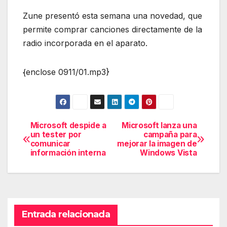
Zune presentó esta semana una novedad, que
permite comprar canciones directamente de la
radio incorporada en el aparato.
{enclose 0911/01.mp3}
Microsoft despide a
Microsoft lanza una
Navegación
un tester por
campaña para
comunicar
mejorar la imagen de
de
información interna
Windows Vista
entradas
Entrada relacionada