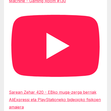
Machine - Gaming Room #130
Sarean Zehar 420 - EBko muga-zerga berriak
AliExpressi eta PlayStationeko bideojoko fisikoen
amaiera