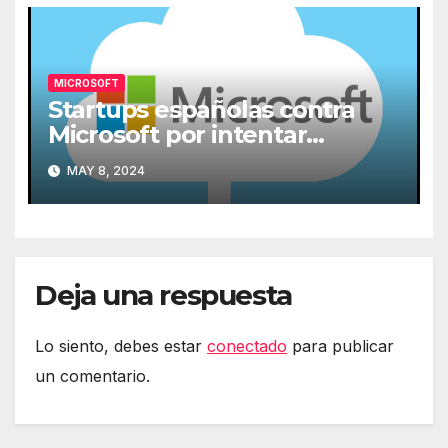
MICROSOFT
Startups españolas contra
Microsoft por intentar
expulsarlas de la nube
MAY 8, 2024
Deja una respuesta
Lo siento, debes estar
conectado
para publicar
un comentario.