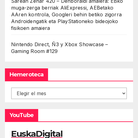
Sarean Zehar 420 – Denboraldi amaiera: EBko
muga-zerga berriak AliExpressi, AEBetako
AAren kontrola, Googleri behin betiko zigorra
Androidengatik eta PlayStationeko bideojoko
fisikoen amaiera
Nintendo Direct, Ñ3 y Xbox Showcase –
Gaming Room #129
Hemeroteca
Hemeroteca
YouTube
EuskaDigital