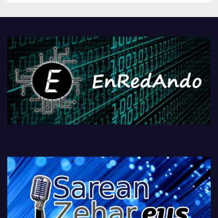
Androidengatik eta
PlayStationeko bideojoko
fisikoen amaiera