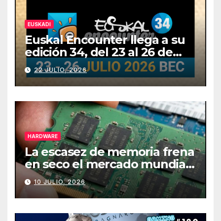
EUSKADI
Euskal Encounter llega a su
edición 34, del 23 al 26 de
julio
22 JULIO, 2026
HARDWARE
La escasez de memoria frena
en seco el mercado mundial
de PCs
10 JULIO, 2026