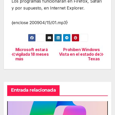
Los programas funcionarán en Firefox, Safari
y por supuesto, en Internet Explorer.
{enclose 200904/15/01.mp3}
Microsoft estará
Prohiben Windows
Navegación
vigilada 18 meses
Vista en el estado de
más
Texas
de
entradas
Entrada relacionada