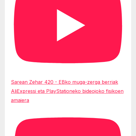
Sarean Zehar 420 - EBko muga-zerga berriak
AliExpressi eta PlayStationeko bideojoko fisikoen
amaiera