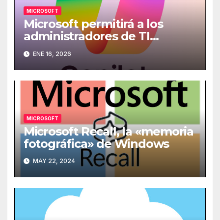
MICROSOFT
Microsoft permitirá a los
administradores de TI
desinstalar Copilot de los
ENE 16, 2026
ordenadores
MICROSOFT
Microsoft Recall, la «memoria
fotográfica» de Windows
MAY 22, 2024