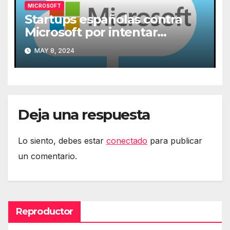
MICROSOFT
Startups españolas contra
Microsoft por intentar
expulsarlas de la nube
MAY 8, 2024
Deja una respuesta
Lo siento, debes estar
conectado
para publicar
un comentario.
Reproductor