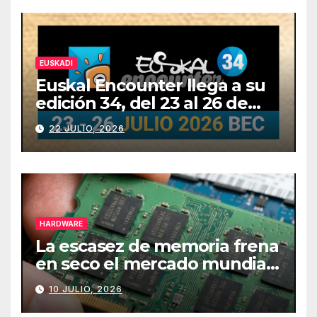
EUSKADI
Euskal Encounter llega a su
edición 34, del 23 al 26 de
julio
22 JULIO, 2026
HARDWARE
La escasez de memoria frena
en seco el mercado mundial
de PCs
10 JULIO, 2026