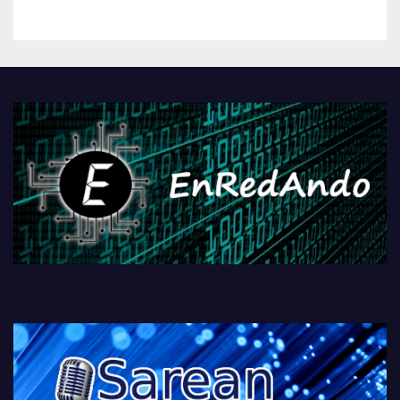
kontrola, Googleri behin
betiko zigorra
Androidengatik eta
PlayStationeko bideojoko
fisikoen amaiera