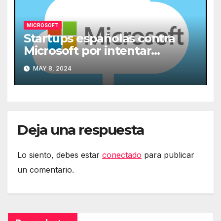
MICROSOFT
Startups españolas contra
Microsoft por intentar
expulsarlas de la nube
MAY 8, 2024
Deja una respuesta
Lo siento, debes estar
conectado
para publicar
un comentario.