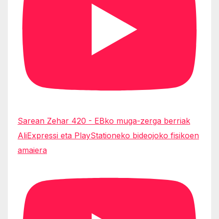
Sarean Zehar 420 - EBko muga-zerga berriak
AliExpressi eta PlayStationeko bideojoko fisikoen
amaiera