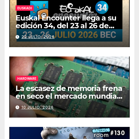
EUSKADI
Euskal Encounter llega a su
edición 34, del 23 al 26 de
julio
22 JULIO, 2026
HARDWARE
La escasez de memoria frena
en seco el mercado mundial
de PCs
10 JULIO, 2026