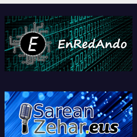
PlayStationeko bideojoko
fisikoen amaiera