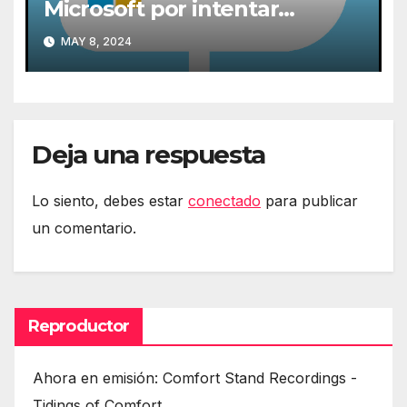
Microsoft por intentar
expulsarlas de la nube
MAY 8, 2024
Deja una respuesta
Lo siento, debes estar
conectado
para publicar
un comentario.
Reproductor
Ahora en emisión: Comfort Stand Recordings -
Tidings of Comfort