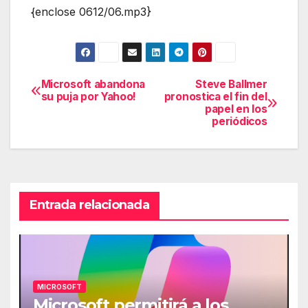
{enclose 0612/06.mp3}
Microsoft abandona
Steve Ballmer
Navegación
su puja por Yahoo!
pronostica el fin del
papel en los
de
periódicos
entradas
Entrada relacionada
MICROSOFT
Microsoft permitirá a los