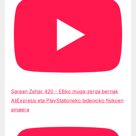
Sarean Zehar 420 - EBko muga-zerga berriak
AliExpressi eta PlayStationeko bideojoko fisikoen
amaiera