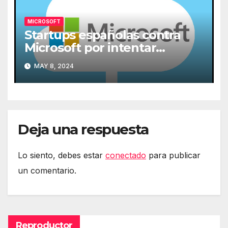
MICROSOFT
Startups españolas contra
Microsoft por intentar
expulsarlas de la nube
MAY 8, 2024
Deja una respuesta
Lo siento, debes estar
conectado
para publicar
un comentario.
Reproductor