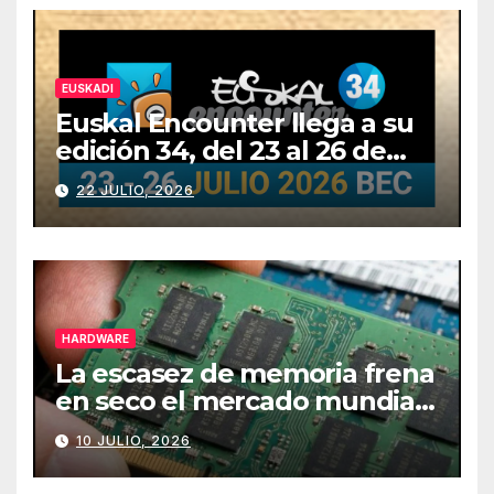
EUSKADI
Euskal Encounter llega a su
edición 34, del 23 al 26 de
julio
22 JULIO, 2026
HARDWARE
La escasez de memoria frena
en seco el mercado mundial
de PCs
10 JULIO, 2026