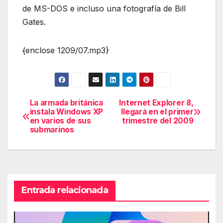
de MS-DOS e incluso una fotografía de Bill
Gates.
{enclose 1209/07.mp3}
La armada británica
Internet Explorer 8,
Navegación
instala Windows XP
llegará en el primer
en varios de sus
trimestre del 2009
de
submarinos
entradas
Entrada relacionada