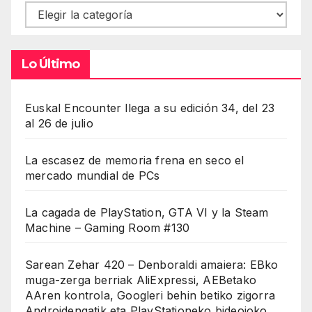
Contenidos
Lo Último
Euskal Encounter llega a su edición 34, del 23
al 26 de julio
La escasez de memoria frena en seco el
mercado mundial de PCs
La cagada de PlayStation, GTA VI y la Steam
Machine – Gaming Room #130
Sarean Zehar 420 – Denboraldi amaiera: EBko
muga-zerga berriak AliExpressi, AEBetako
AAren kontrola, Googleri behin betiko zigorra
Androidengatik eta PlayStationeko bideojoko