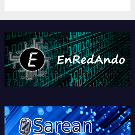
betiko zigorra
Androidengatik eta
PlayStationeko bideojoko
fisikoen amaiera