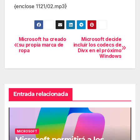
{enclose 1121/02.mp3}
Microsoft ha creado
Microsoft decide
Navegación
su propia marca de
incluir los codecs de
ropa
Divx en el próximo
de
Windows
entradas
Entrada relacionada
MICROSOFT
Microsoft permitirá a los