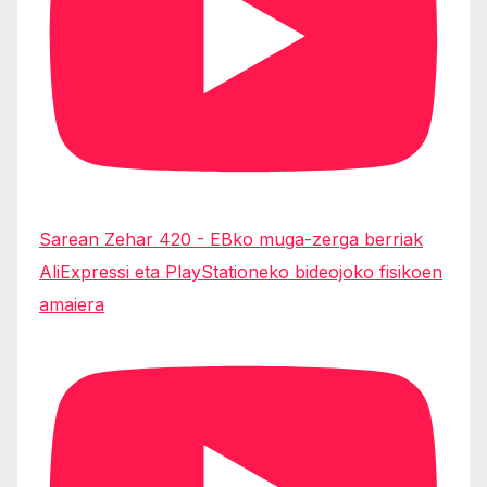
Sarean Zehar 420 - EBko muga-zerga berriak
AliExpressi eta PlayStationeko bideojoko fisikoen
amaiera