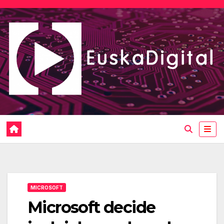
Saltar
al
contenido
MICROSOFT
Microsoft decide