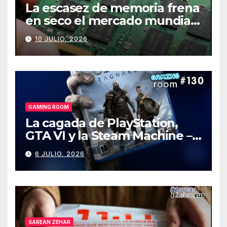
La escasez de memoria frena
en seco el mercado mundial
de PCs
10 JULIO, 2026
GAMING ROOM
La cagada de PlayStation,
GTA VI y la Steam Machine –
Gaming Room #130
6 JULIO, 2026
SAREAN ZEHAR