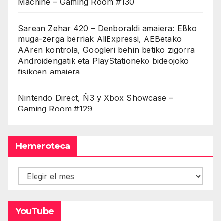
Machine – Gaming Room #130
Sarean Zehar 420 – Denboraldi amaiera: EBko
muga-zerga berriak AliExpressi, AEBetako
AAren kontrola, Googleri behin betiko zigorra
Androidengatik eta PlayStationeko bideojoko
fisikoen amaiera
Nintendo Direct, Ñ3 y Xbox Showcase –
Gaming Room #129
Hemeroteca
Hemeroteca
YouTube