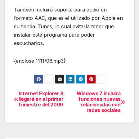
También incluirá soporte para audio en
formato AAC, que es el utilizado por Apple en
su tienda iTunes, lo cual evitaría tener que
instalar este programa para poder
escucharlos.
{enclose 1111/06.mp3}
Internet Explorer 8,
Windows 7 incluirá
Navegación
llegará en el primer
funciones nuevas
trimestre del 2009
relacionadas con
de
redes sociales
entradas