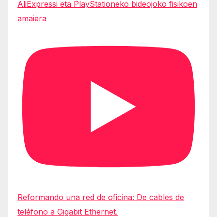
AliExpressi eta PlayStationeko bideojoko fisikoen
amaiera
Reformando una red de oficina: De cables de
teléfono a Gigabit Ethernet.