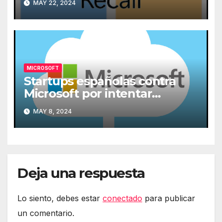
MAY 22, 2024
MICROSOFT
Startups españolas contra
Microsoft por intentar
expulsarlas de la nube
MAY 8, 2024
Deja una respuesta
Lo siento, debes estar
conectado
para publicar
un comentario.