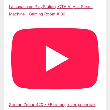
La cagada de PlayStation, GTA VI y la Steam
Machine - Gaming Room #130
Sarean Zehar 420 - EBko muga-zerga berriak