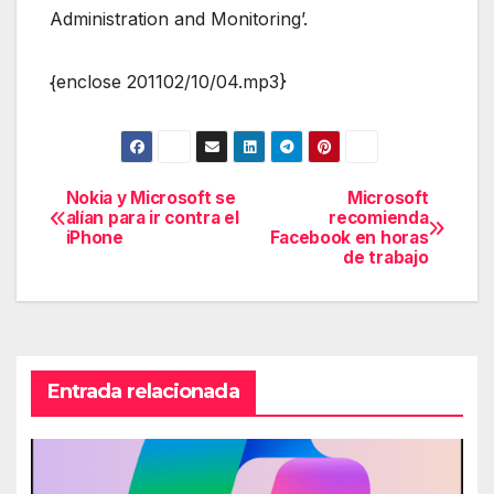
Administration and Monitoring’.
{enclose 201102/10/04.mp3}
Nokia y Microsoft se
Microsoft
Navegación
alían para ir contra el
recomienda
iPhone
Facebook en horas
de
de trabajo
entradas
Entrada relacionada