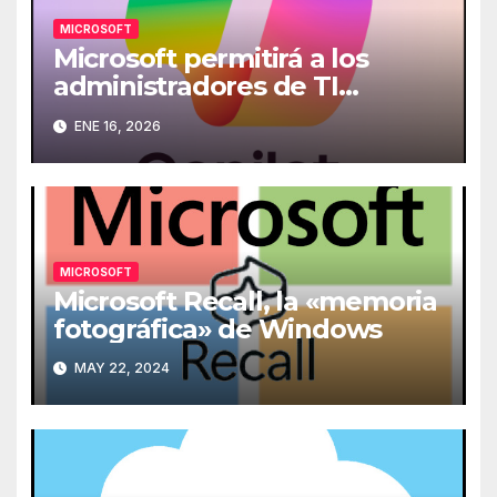
MICROSOFT
Microsoft permitirá a los
administradores de TI
desinstalar Copilot de los
ENE 16, 2026
ordenadores
MICROSOFT
Microsoft Recall, la «memoria
fotográfica» de Windows
MAY 22, 2024