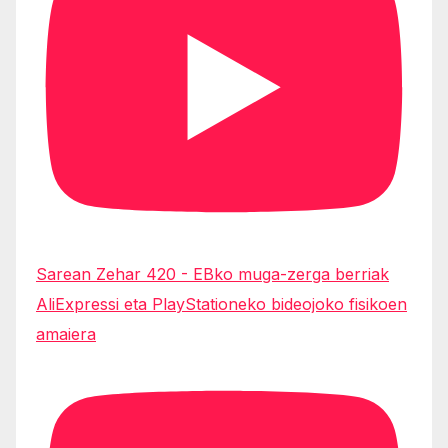
Sarean Zehar 420 - EBko muga-zerga berriak
AliExpressi eta PlayStationeko bideojoko fisikoen
amaiera