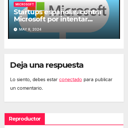
MICROSOFT
Startups españolas contra
Microsoft por intentar
expulsarlas de la nube
MAY 8, 2024
Deja una respuesta
Lo siento, debes estar
conectado
para publicar
un comentario.
Reproductor