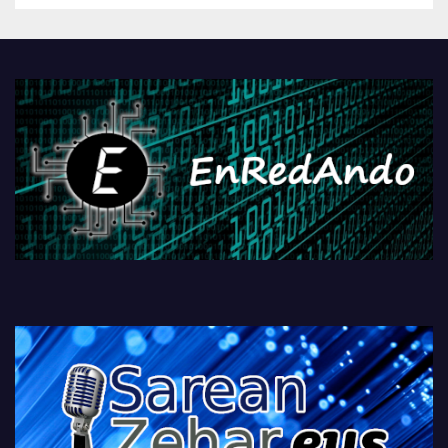
Androidengatik eta
PlayStationeko bideojoko
fisikoen amaiera