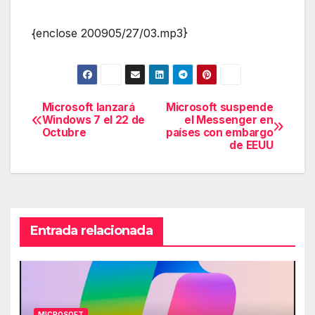
{enclose 200905/27/03.mp3}
Microsoft lanzará
Microsoft suspende
Navegación
Windows 7 el 22 de
el Messenger en
Octubre
países con embargo
de
de EEUU
entradas
Entrada relacionada
MICROSOFT