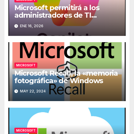
Microsoft permitirá a los
administradores de TI
desinstalar Copilot de los
ENE 16, 2026
ordenadores
MICROSOFT
Microsoft Recall, la «memoria
fotográfica» de Windows
MAY 22, 2024
MICROSOFT