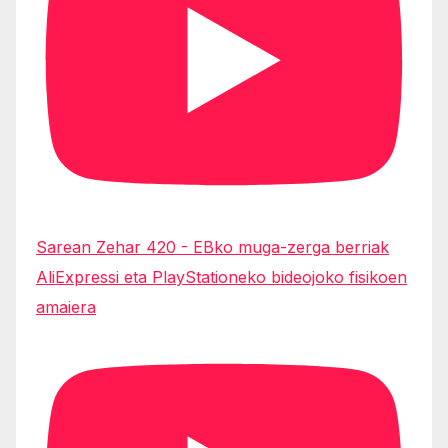
Sarean Zehar 420 - EBko muga-zerga berriak
AliExpressi eta PlayStationeko bideojoko fisikoen
amaiera