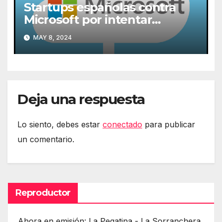
Startups españolas contra
Microsoft por intentar
expulsarlas de la nube
MAY 8, 2024
Deja una respuesta
Lo siento, debes estar
conectado
para publicar
un comentario.
Reproductor
Ahora en emisión: La Pegatina - La Sorranchera