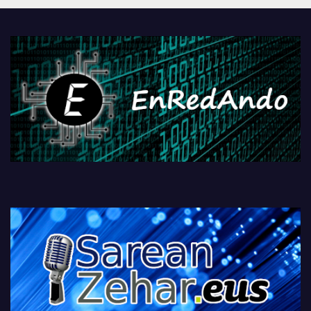
PlayStationeko bideojoko
fisikoen amaiera