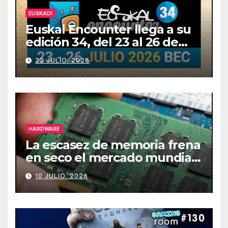
EUSKADI
Euskal Encounter llega a su
edición 34, del 23 al 26 de
julio
22 JULIO, 2026
HARDWARE
La escasez de memoria frena
en seco el mercado mundial
de PCs
10 JULIO, 2026