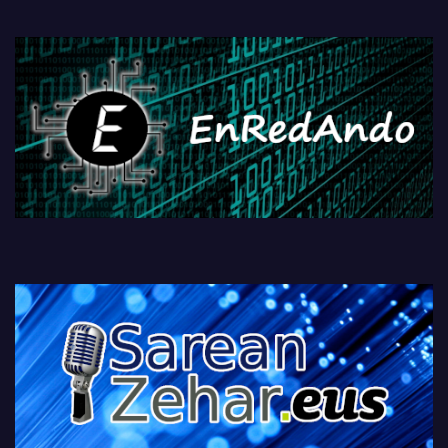
PlayStationeko bideojoko
fisikoen amaiera