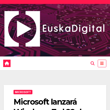
Saltar
al
contenido
MICROSOFT
Microsoft lanzará