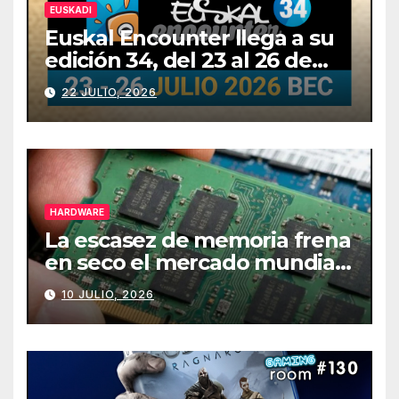
EUSKADI
Euskal Encounter llega a su
edición 34, del 23 al 26 de
julio
22 JULIO, 2026
HARDWARE
La escasez de memoria frena
en seco el mercado mundial
de PCs
10 JULIO, 2026