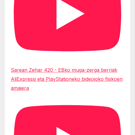
Sarean Zehar 420 - EBko muga-zerga berriak
AliExpressi eta PlayStationeko bideojoko fisikoen
amaiera