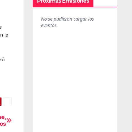
Próximas Emisiones
e
n la
nzó
ne,
aos