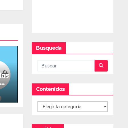
Busqueda
las
Contenidos
a
Contenidos