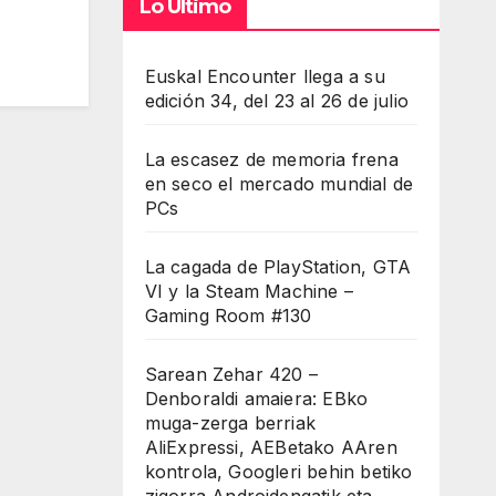
Lo Último
Euskal Encounter llega a su
edición 34, del 23 al 26 de julio
La escasez de memoria frena
en seco el mercado mundial de
PCs
La cagada de PlayStation, GTA
VI y la Steam Machine –
Gaming Room #130
Sarean Zehar 420 –
Denboraldi amaiera: EBko
muga-zerga berriak
AliExpressi, AEBetako AAren
kontrola, Googleri behin betiko
zigorra Androidengatik eta