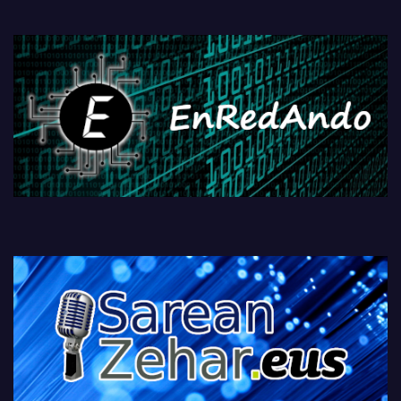
PlayStationeko bideojoko
fisikoen amaiera