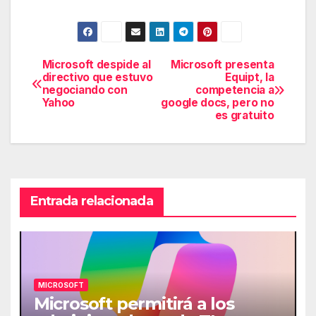
Microsoft despide al
Microsoft presenta
Navegación
directivo que estuvo
Equipt, la
negociando con
competencia a
de
Yahoo
google docs, pero no
es gratuito
entradas
Entrada relacionada
MICROSOFT
Microsoft permitirá a los