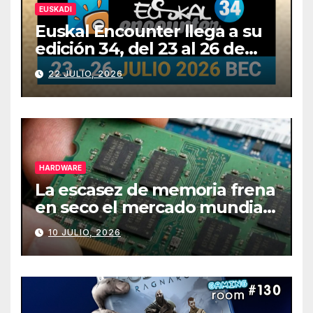
EUSKADI
Euskal Encounter llega a su
edición 34, del 23 al 26 de
julio
22 JULIO, 2026
HARDWARE
La escasez de memoria frena
en seco el mercado mundial
de PCs
10 JULIO, 2026