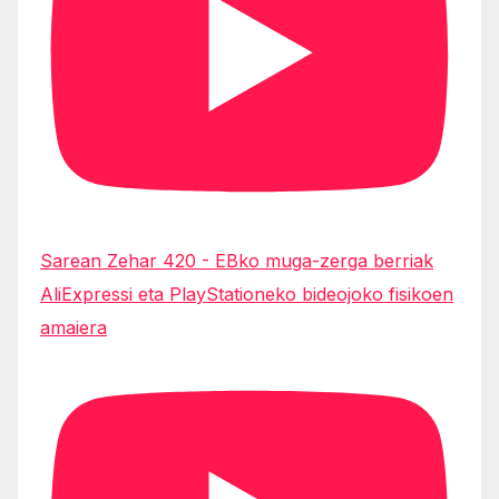
Sarean Zehar 420 - EBko muga-zerga berriak
AliExpressi eta PlayStationeko bideojoko fisikoen
amaiera