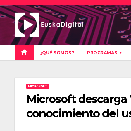
Saltar
al
contenido
¿QUÉ SOMOS?
PROGRAMAS
MICROSOFT
Microsoft descarga
conocimiento del u