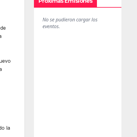
Próximas Emisiones
 de
a
nuevo
a
do la