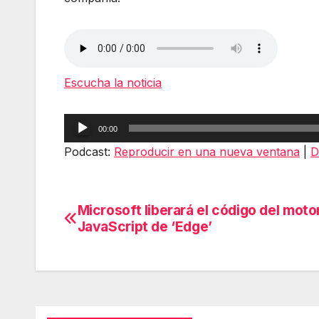
Escucha la noticia
Reproductor
00:00
de
Podcast:
Reproducir en una nueva ventana
|
D
audio
Microsoft liberará el código del moto
Navegación
JavaScript de ‘Edge’
de
entradas