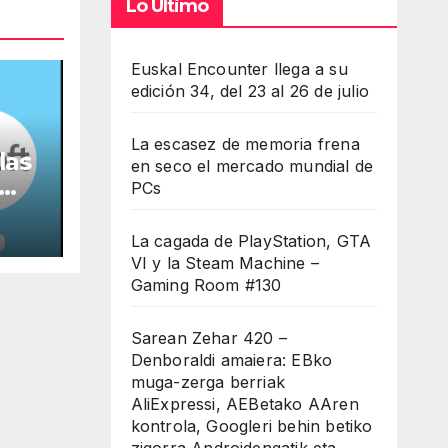
Lo Último
umen.
Euskal Encounter llega a su
edición 34, del 23 al 26 de julio
La escasez de memoria frena
las
en seco el mercado mundial de
PCs
a
La cagada de PlayStation, GTA
VI y la Steam Machine –
Gaming Room #130
Sarean Zehar 420 –
Denboraldi amaiera: EBko
muga-zerga berriak
AliExpressi, AEBetako AAren
kontrola, Googleri behin betiko
zigorra Androidengatik eta