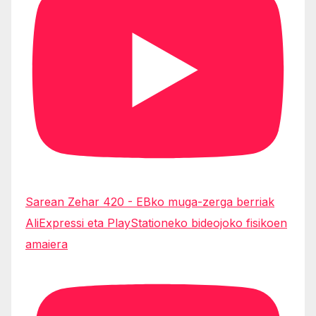
Sarean Zehar 420 - EBko muga-zerga berriak
AliExpressi eta PlayStationeko bideojoko fisikoen
amaiera