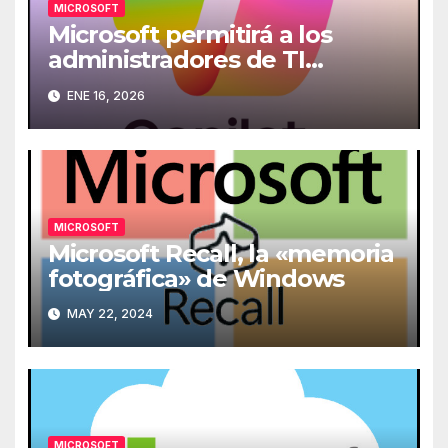
MICROSOFT
Microsoft permitirá a los
administradores de TI
desinstalar Copilot de los
ENE 16, 2026
ordenadores
MICROSOFT
Microsoft Recall, la «memoria
fotográfica» de Windows
MAY 22, 2024
MICROSOFT