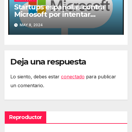
Startups españolas contra
Microsoft por intentar
expulsarlas de la nube
MAY 8, 2024
Deja una respuesta
Lo siento, debes estar
conectado
para publicar
un comentario.
Reproductor