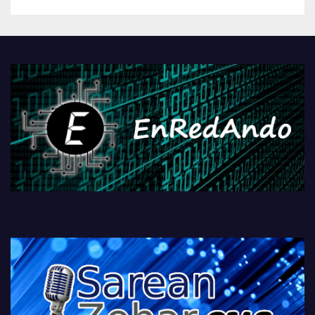
betiko zigorra
Androidengatik eta
PlayStationeko bideojoko
fisikoen amaiera