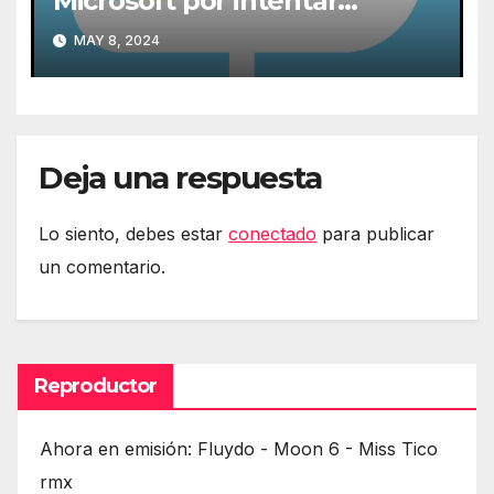
Microsoft por intentar
expulsarlas de la nube
MAY 8, 2024
Deja una respuesta
Lo siento, debes estar
conectado
para publicar
un comentario.
Reproductor
Ahora en emisión: Fluydo - Moon 6 - Miss Tico
rmx