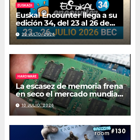
EUSKADI
Euskal Encounter llega a su
edición 34, del 23 al 26 de
julio
22 JULIO, 2026
HARDWARE
La escasez de memoria frena
en seco el mercado mundial
de PCs
10 JULIO, 2026