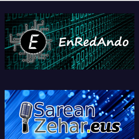
PlayStationeko bideojoko
fisikoen amaiera