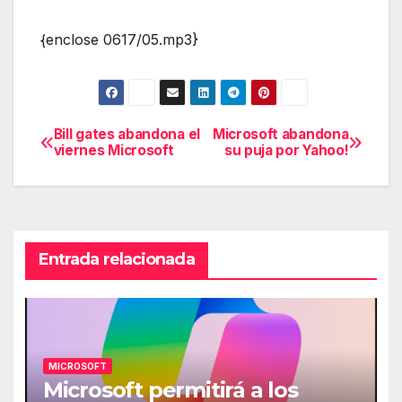
{enclose 0617/05.mp3}
Bill gates abandona el
Microsoft abandona
Navegación
viernes Microsoft
su puja por Yahoo!
de
entradas
Entrada relacionada
MICROSOFT
Microsoft permitirá a los