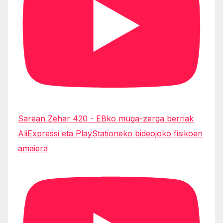
Sarean Zehar 420 - EBko muga-zerga berriak
AliExpressi eta PlayStationeko bideojoko fisikoen
amaiera