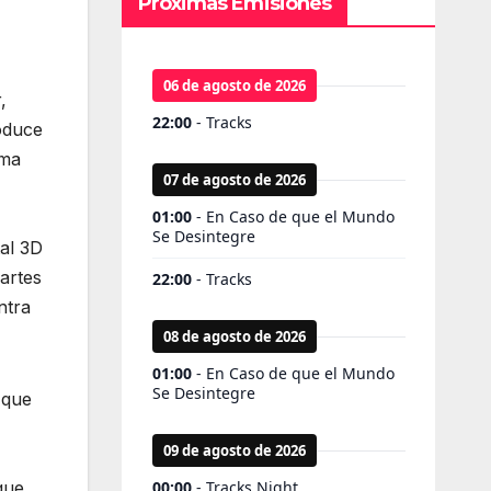
Próximas Emisiones
,
oduce
rma
tal 3D
artes
ntra
 que
que