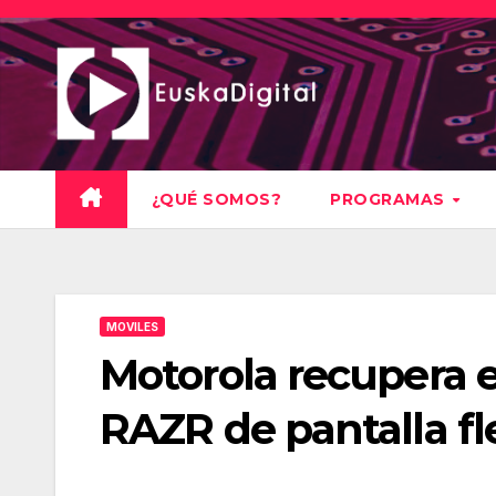
Saltar
al
contenido
¿QUÉ SOMOS?
PROGRAMAS
MOVILES
Motorola recupera e
RAZR de pantalla fl