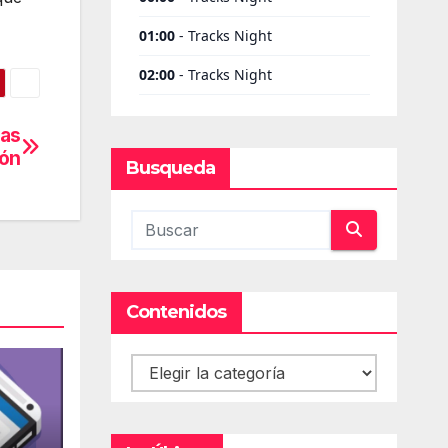
las
ión
Busqueda
Contenidos
Contenidos