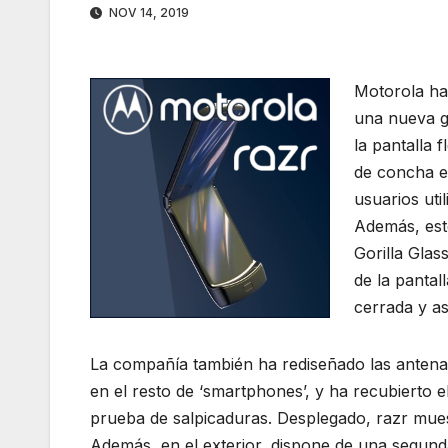
NOV 14, 2019
Motorola ha 
una nueva g
la pantalla 
de concha e
usuarios uti
Además, este
Gorilla Glas
de la pantal
cerrada y as
La compañía también ha rediseñado las anten
en el resto de ‘smartphones’, y ha recubierto el
prueba de salpicaduras. Desplegado, razr muest
Además, en el exterior, dispone de una segunda