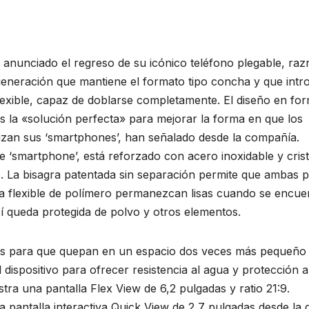
anunciado el regreso de su icónico teléfono plegable, razr
eneración que mantiene el formato tipo concha y que intr
flexible, capaz de doblarse completamente. El diseño en fo
s la «solución perfecta» para mejorar la forma en que los
lizan sus ‘smartphones’, han señalado desde la compañía.
 ‘smartphone’, está reforzado con acero inoxidable y cris
s. La bisagra patentada sin separación permite que ambas p
la flexible de polímero permanezcan lisas cuando se encue
í queda protegida de polvo y otros elementos.
as para que quepan en un espacio dos veces más pequeño
 dispositivo para ofrecer resistencia al agua y protección a
ra una pantalla Flex View de 6,2 pulgadas y ratio 21:9.
 pantalla interactiva Quick View de 2,7 pulgadas desde la 