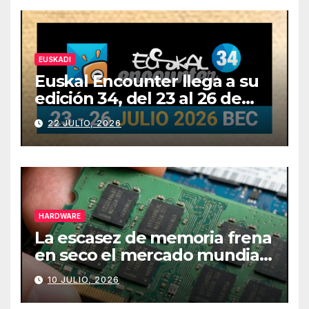
EUSKADI
Euskal Encounter llega a su
edición 34, del 23 al 26 de
julio
22 JULIO, 2026
HARDWARE
La escasez de memoria frena
en seco el mercado mundial
de PCs
10 JULIO, 2026