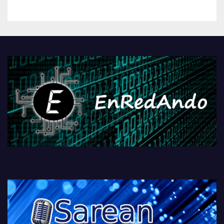
kontrola, Googleri behin
betiko zigorra
Androidengatik eta
PlayStationeko bideojoko
fisikoen amaiera