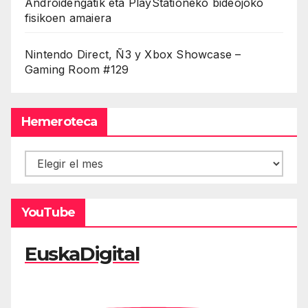
Androidengatik eta PlayStationeko bideojoko
fisikoen amaiera
Nintendo Direct, Ñ3 y Xbox Showcase –
Gaming Room #129
Hemeroteca
Hemeroteca
YouTube
EuskaDigital