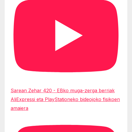
Sarean Zehar 420 - EBko muga-zerga berriak
AliExpressi eta PlayStationeko bideojoko fisikoen
amaiera